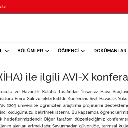
site
L
BÖLÜMLER
ÖĞRENCİ
DOKÜMANLAR
(İHA) ile ilgili AVI-X konfe
okulu ve Havacılık Kulübü tarafından “İnsansız Hava Araçları
törü Emre Salı ve ekibi katıldı. Konferans Sivil Havacılık Yüks
TAK 2209 üniversite öğrencileri araştırma projelerini destekle
inci olduğumuzu belirtmek isterim. Bu kapsamda öğrencilerimizi
k hedeflerimizdendir. Diğer taraftan düzenlediğimiz konferansı
anım alanları artmaktadır. Savunmadan güvenliğe, tarımsal kulla