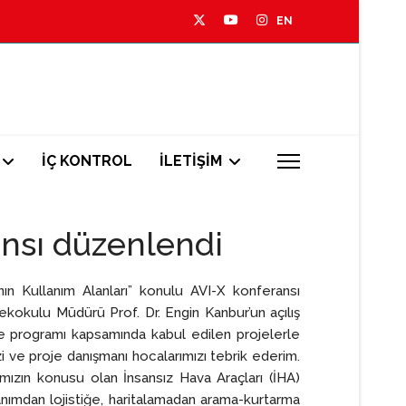
EN
İÇ KONTROL
İLETİŞİM
ransı düzenlendi
nın Kullanım Alanları” konulu AVI-X konferansı
ekokulu Müdürü Prof. Dr. Engin Kanbur’un açılış
me programı kapsamında kabul edilen projelerle
 ve proje danışmanı hocalarımızı tebrik ederim.
mızın konusu olan İnsansız Hava Araçları (İHA)
nımdan lojistiğe, haritalamadan arama-kurtarma