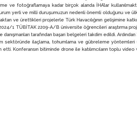
rme ve fotoğraflamaya kadar birçok alanda İHA’lar kullanılmakt
rum yerli ve milli duruşumuzun nedenli önemli olduğunu ve ülkemiz
maktan ve ürettikleri projelerle Türk Havacılığının gelişimine ka
n 2024/1 TÜBİTAK 2209-A/B üniversite öğrencileri araştırma pr
danışmanları tarafından başarı belgeleri takdim edildi. Ardından 
kle tarım sektöründe ilaçlama, tohumlama ve gübreleme yöntemleri
 etti. Konferansın bitiminde drone ile katılımcıların toplu video 