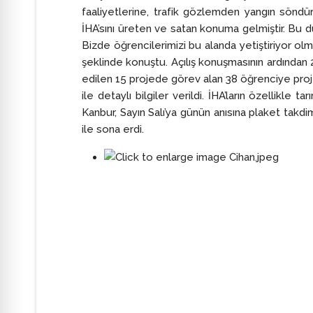
faaliyetlerine, trafik gözlemden yangın söndü
İHA’sını üreten ve satan konuma gelmiştir. Bu du
Bizde öğrencilerimizi bu alanda yetiştiriyor ol
şeklinde konuştu. Açılış konuşmasının ardında
edilen 15 projede görev alan 38 öğrenciye proje 
ile detaylı bilgiler verildi. İHA’ların özelli
Kanbur, Sayın Salı’ya günün anısına plaket takdim
ile sona erdi.