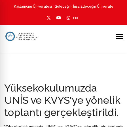
Kastamonu Üniversitesi
| Geleceğini İnşa Edeceğin Üniversite
EN
Yüksekokulumuzda
UNİS ve KVYS'ye yönelik
toplantı gerçekleştirildi.