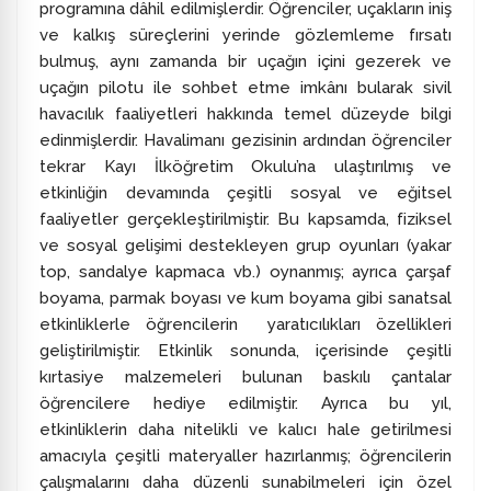
programına dâhil edilmişlerdir. Öğrenciler, uçakların iniş
ve kalkış süreçlerini yerinde gözlemleme fırsatı
bulmuş, aynı zamanda bir uçağın içini gezerek ve
uçağın pilotu ile sohbet etme imkânı bularak sivil
havacılık faaliyetleri hakkında temel düzeyde bilgi
edinmişlerdir. Havalimanı gezisinin ardından öğrenciler
tekrar Kayı İlköğretim Okulu’na ulaştırılmış ve
etkinliğin devamında çeşitli sosyal ve eğitsel
faaliyetler gerçekleştirilmiştir. Bu kapsamda, fiziksel
ve sosyal gelişimi destekleyen grup oyunları (yakar
top, sandalye kapmaca vb.) oynanmış; ayrıca çarşaf
boyama, parmak boyası ve kum boyama gibi sanatsal
etkinliklerle öğrencilerin yaratıcılıkları özellikleri
geliştirilmiştir. Etkinlik sonunda, içerisinde çeşitli
kırtasiye malzemeleri bulunan baskılı çantalar
öğrencilere hediye edilmiştir. Ayrıca bu yıl,
etkinliklerin daha nitelikli ve kalıcı hale getirilmesi
amacıyla çeşitli materyaller hazırlanmış; öğrencilerin
çalışmalarını daha düzenli sunabilmeleri için özel