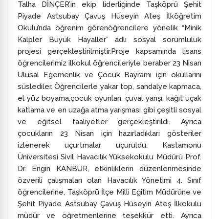
Talha DİNÇER’in ekip liderliğinde Taşköprü Şehit
Piyade Astsubay Çavuş Hüseyin Ateş İlköğretim
Okulu’nda öğrenim görenöğrencilere yönelik “Minik
Kalpler Büyük Hayaller” adlı sosyal sorumluluk
projesi gerçekleştirilmiştir.Proje kapsamında lisans
öğrencilerimiz ilkokul öğrencileriyle beraber 23 Nisan
Ulusal Egemenlik ve Çocuk Bayramı için okullarını
süslediler. Öğrencilerle yakar top, sandalye kapmaca,
el yüz boyama,çocuk oyunları, çuval yarışı, kağıt uçak
katlama ve en uzağa atma yarışması gibi çeşitli sosyal
ve eğitsel faaliyetler gerçekleştirildi. Ayrıca
çocukların 23 Nisan için hazırladıkları gösteriler
izlenerek uçurtmalar uçuruldu. Kastamonu
Üniversitesi Sivil Havacılık Yüksekokulu Müdürü Prof.
Dr. Engin KANBUR, etkinliklerin düzenlenmesinde
özverili çalışmaları olan Havacılık Yönetimi 4. Sınıf
öğrencilerine, Taşköprü İlçe Milli Eğitim Müdürüne ve
Şehit Piyade Astsubay Çavuş Hüseyin Ateş İlkokulu
müdür ve öğretmenlerine teşekkür etti. Ayrıca